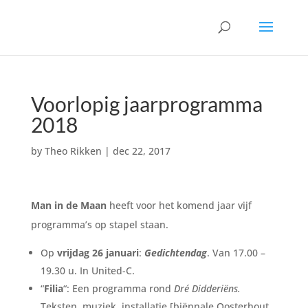
Voorlopig jaarprogramma
2018
by
Theo Rikken
|
dec 22, 2017
Man in de Maan
heeft voor het komend jaar vijf
programma’s op stapel staan.
Op
vrijdag 26 januari
:
Gedichtendag
. Van 17.00 –
19.30 u. In United-C.
“
Filia
“: Een programma rond
Dré Didderiëns.
Teksten, muziek, installatie [biënnale Oosterhout