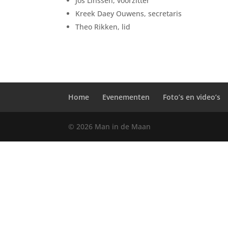
Jos Linssen, voorzitter
Kreek Daey Ouwens, secretaris
Theo Rikken, lid
Home
Evenementen
Foto’s en video’s
© 2026 Man in de Maan