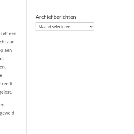
Archief berichten
Archief
 zelf een
berichten
ucht aan
op een
d,
ien.
De
 treedt
gelost.
en,
n geweld