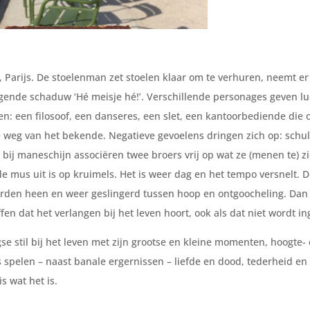
Parijs. De stoelenman zet stoelen klaar om te verhuren, neemt er
gende schaduw ‘Hé meisje hé!’. Verschillende personages geven l
n: een filosoof, een danseres, een slet, een kantoorbediende die 
weg van het bekende. Negatieve gevoelens dringen zich op: schul
e bij maneschijn associëren twee broers vrij op wat ze (menen te) z
 de mus uit is op kruimels. Het is weer dag en het tempo versnelt. 
orden heen en weer geslingerd tussen hoop en ontgoocheling. Dan
en dat het verlangen bij het leven hoort, ook als dat niet wordt in
se stil bij het leven met zijn grootse en kleine momenten, hoogte- 
s spelen – naast banale ergernissen – liefde en dood, tederheid e
s wat het is.