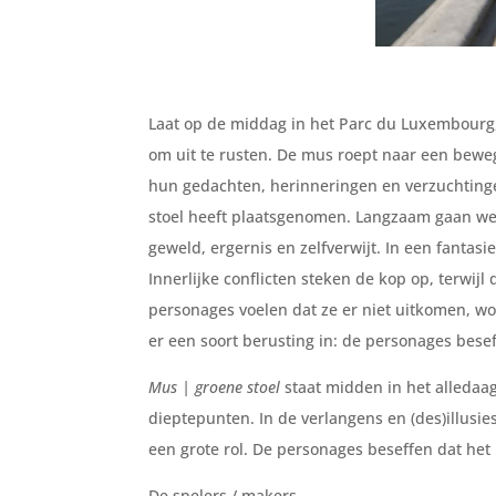
Laat op de middag in het Parc du Luxembourg, 
om uit te rusten. De mus roept naar een bewe
hun gedachten, herinneringen en verzuchtinge
stoel heeft plaatsgenomen. Langzaam gaan we 
geweld, ergernis en zelfverwijt. In een fantasi
Innerlijke conflicten steken de kop op, terwijl
personages voelen dat ze er niet uitkomen, w
er een soort berusting in: de personages beseff
Mus | groene stoel
staat midden in het alledaag
dieptepunten. In de verlangens en (des)illusie
een grote rol. De personages beseffen dat het i
De spelers / makers