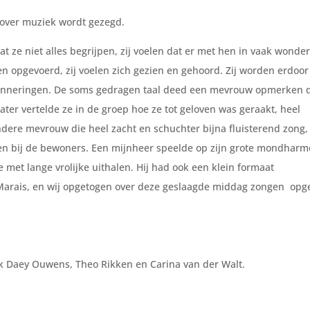
k over muziek wordt gezegd.
e niet alles begrijpen, zij voelen dat er met hen in vaak wonder
n opgevoerd, zij voelen zich gezien en gehoord. Zij worden erdoor
rinneringen. De soms gedragen taal deed een mevrouw opmerken 
ter vertelde ze in de groep hoe ze tot geloven was geraakt, heel
andere mevrouw die heel zacht en schuchter bijna fluisterend zong
hten bij de bewoners. Een mijnheer speelde op zijn grote mondharm
e met lange vrolijke uithalen. Hij had ook een klein formaat
rais, en wij opgetogen over deze geslaagde middag zongen opg
 Daey Ouwens, Theo Rikken en Carina van der Walt.