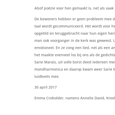
Alsof poëzie voor hen gemaakt is, net als vaa
De bewoners hebben er geen probleem mee dat z
taal wordt gecommuniceerd. Het wordt voor he
opgetild en teruggebracht naar hun eigen he
man ook voorganger in de kerk was geweest. La
emotioneel. En ze zong een lied, net als een 
het maakte evenveel los bij ons als de gedic
Sarie Marais, uit volle borst deed iedereen me
mondharmonica en daarop kwam weer Sarie Ma
luidkeels mee.
30 april 2017
Emma Crebolder, namens Annelie David, Kreek