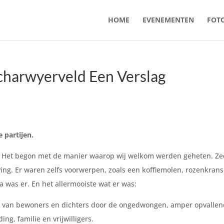
HOME
EVENEMENTEN
FOTO
charwyerveld Een Verslag
 partijen.
t. Het begon met de manier waarop wij welkom werden geheten. Ze
ng. Er waren zelfs voorwerpen, zoals een koffiemolen, rozenkrans
la was er. En het allermooiste wat er was:
el van bewoners en dichters door de ongedwongen, amper opvalle
ng, familie en vrijwilligers.