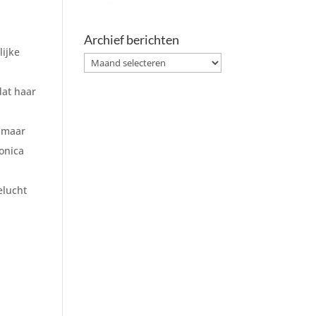
Archief berichten
lijke
Archief
berichten
dat haar
, maar
onica
elucht