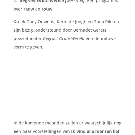
2.
Gegroet Grote Wereld [
werktitel
].
Een programma
over
rauw
en
rouw
.
Kreek Daey Ouwens, Karin de Jongh en Theo Rikken
zijn bezig, ondersteund door Bernadet Gerats,
poëzietheater
Gegroet Grote Wereld
een definitieve
vorm te geven.
In de komende maanden zullen er waarschijnlijk nog
een paar voorstellingen van
Ik vind alle mensen lief